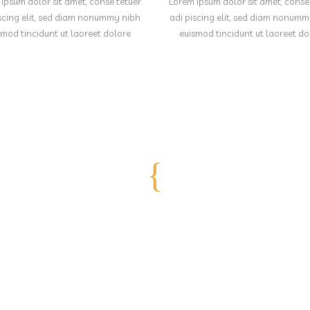
ipsum dolor sit amet, conse tetuer
Lorem ipsum dolor sit amet, conse
scing elit, sed diam nonummy nibh
adi piscing elit, sed diam nonum
smod tincidunt ut laoreet dolore
euismod tincidunt ut laoreet do