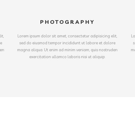
PHOTOGRAPHY
it,
Lorem ipsum dolor sit amet, consectetur adipisicing elit,
Lo
re
sed do eiusmod tempor incididunt ut labore et dolore
s
den
magna aliqua. Ut enim ad minim veniam, quis nostruden
ma
exercitation ullamco laboris nisi ut aliquip.