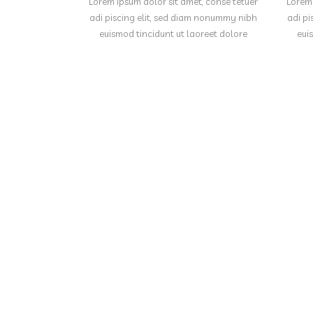
Lorem ipsum dolor sit amet, conse tetuer
Lorem 
adi piscing elit, sed diam nonummy nibh
adi pi
euismod tincidunt ut laoreet dolore
eui