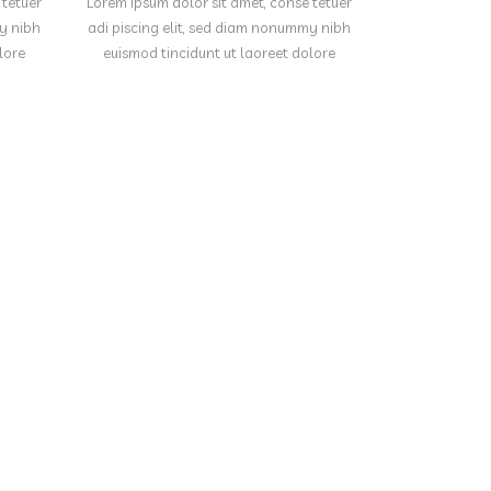
 tetuer
Lorem ipsum dolor sit amet, conse tetuer
my nibh
adi piscing elit, sed diam nonummy nibh
lore
euismod tincidunt ut laoreet dolore