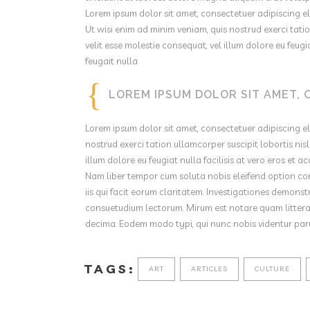
Lorem ipsum dolor sit amet, consectetuer adipiscing e
Ut wisi enim ad minim veniam, quis nostrud exerci tatio
velit esse molestie consequat, vel illum dolore eu feugi
feugait nulla
LOREM IPSUM DOLOR SIT AMET, 
Lorem ipsum dolor sit amet, consectetuer adipiscing e
nostrud exerci tation ullamcorper suscipit lobortis nis
illum dolore eu feugiat nulla facilisis at vero eros et a
Nam liber tempor cum soluta nobis eleifend option con
iis qui facit eorum claritatem. Investigationes demons
consuetudium lectorum. Mirum est notare quam litter
decima. Eodem modo typi, qui nunc nobis videntur parum
TAGS:
ART
ARTICLES
CULTURE