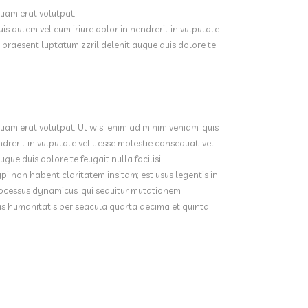
uam erat volutpat.
is autem vel eum iriure dolor in hendrerit in vulputate
it praesent luptatum zzril delenit augue duis dolore te
.
uam erat volutpat. Ut wisi enim ad minim veniam, quis
drerit in vulputate velit esse molestie consequat, vel
gue duis dolore te feugait nulla facilisi.
i non habent claritatem insitam; est usus legentis in
 processus dynamicus, qui sequitur mutationem
s humanitatis per seacula quarta decima et quinta