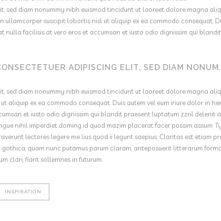
lit, sed diam nonummy nibh euismod tincidunt ut laoreet dolore magna aliq
n ullamcorper suscipit lobortis nisl ut aliquip ex ea commodo consequat. Du
at nulla facilisis at vero eros et accumsan et iusto odio dignissim qui bland
CONSECTETUER ADIPISCING ELIT, SED DIAM NONUM
lit, sed diam nonummy nibh euismod tincidunt ut laoreet dolore magna aliq
l ut aliquip ex ea commodo consequat. Duis autem vel eum iriure dolor in hen
ccumsan et iusto odio dignissim qui blandit praesent luptatum zzril delenit au
gue nihil imperdiet doming id quod mazim placerat facer possim assum. Typ
traverunt lectores legere me lius quod ii legunt saepius. Claritas est etiam
a gothica, quam nunc putamus parum claram, anteposuerit litterarum forma
 clari, fiant sollemnes in futurum.
INSPIRATION