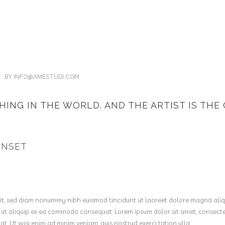
BY
INFO@AMESTUDI.COM
THING IN THE WORLD. AND THE ARTIST IS TH
UNSET
lit, sed diam nonummy nibh euismod tincidunt ut laoreet dolore magna aliq
isl ut aliquip ex ea commodo consequat. Lorem ipsum dolor sit amet, consec
t. Ut wisi enim ad minim veniam, quis nostrud exerci tation ulla.