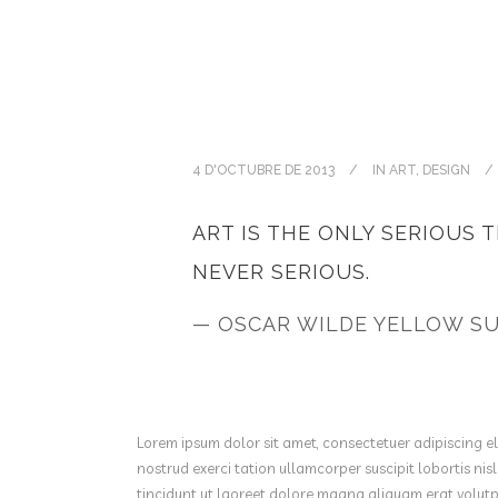
4 D'OCTUBRE DE 2013
IN
ART
,
DESIGN
ART IS THE ONLY SERIOUS 
NEVER SERIOUS.
— OSCAR WILDE YELLOW S
Lorem ipsum dolor sit amet, consectetuer adipiscing e
nostrud exerci tation ullamcorper suscipit lobortis n
tincidunt ut laoreet dolore magna aliquam erat volutpa