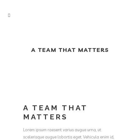
A TEAM THAT MATTERS
A TEAM THAT
MATTERS
Lorem ipsum raesent varius augue urna, ut
scelerisque augue lobortis eget. Vehicula enim id,