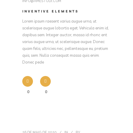
INFO@AMESTUDI.COM
INVENTIVE ELEMENTS
Lorem ipsum raesent varius augue urna, ut
scelerisque augue lobortis eget. Vehicula enim id,
dapibus sem. Integer auctor, massa id rhonc ent
varius augue urna, ut scelerisque augue. Donec
quam felis, ultricies nec, pellentesque eu, pretium
quis, sem. Nulla consequat massa quis enim.
Donec pede
0
0
26 DE MAIG DE 2020
IN
BY