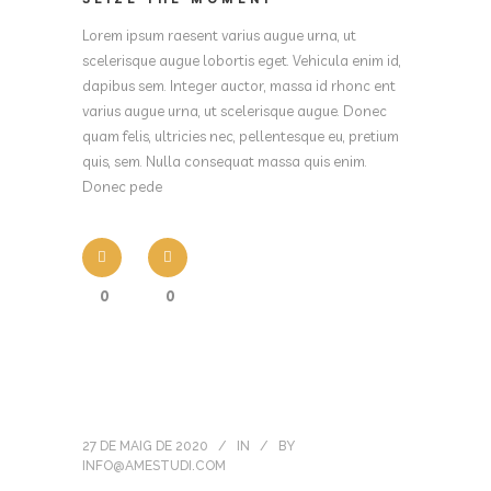
Lorem ipsum raesent varius augue urna, ut
scelerisque augue lobortis eget. Vehicula enim id,
dapibus sem. Integer auctor, massa id rhonc ent
varius augue urna, ut scelerisque augue. Donec
quam felis, ultricies nec, pellentesque eu, pretium
quis, sem. Nulla consequat massa quis enim.
Donec pede
0
0
27 DE MAIG DE 2020
IN
BY
INFO@AMESTUDI.COM