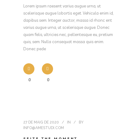
Lorem ipsum raesent varius augue urna, ut
scelerisque augue lobortis eget. Vehicula enim id,
dapibus sem. Integer auctor, massa id rhonc ent
varius augue urna, ut scelerisque augue. Donec
quam felis, ultricies nec, pellentesque eu, pretium
quis, sem. Nulla consequat massa quis enim.
Donec pede
0
0
27 DE MAIG DE 2020
IN
BY
INFO@AMESTUDI.COM
SEIZE THE MOMENT