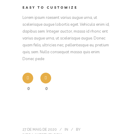
EASY TO CUSTOMIZE
Lorem ipsum raesent varius augue urna, ut
scelerisque augue lobortis eget. Vehicula enim id,
dapibus sem. Integer auctor, massa id rhonc ent
varius augue urna, ut scelerisque augue. Donec
quam felis, ultricies nec, pellentesque eu, pretium
quis, sem. Nulla consequat massa quis enim.
Donec pede
0
0
27 DE MAIG DE 2020
IN
BY