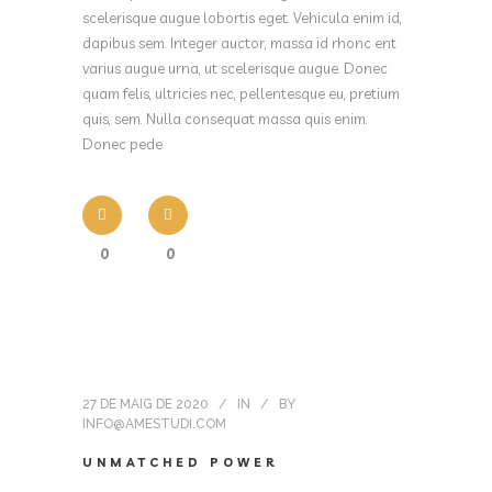
scelerisque augue lobortis eget. Vehicula enim id,
dapibus sem. Integer auctor, massa id rhonc ent
varius augue urna, ut scelerisque augue. Donec
quam felis, ultricies nec, pellentesque eu, pretium
quis, sem. Nulla consequat massa quis enim.
Donec pede
0
0
27 DE MAIG DE 2020
IN
BY
INFO@AMESTUDI.COM
UNMATCHED POWER