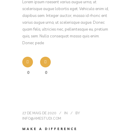
Lorem ipsum raesent varius augue urna, ut
scelerisque augue lobortis eget. Vehicula enim id,
dapibus sem. Integer auctor, massa id rhonc ent
varius augue urna, ut scelerisque augue. Donec
quam felis, ultricies nec, pellentesque eu, pretium
quis, sem. Nulla consequat massa quis enim.
Donec pede
0
0
27 DE MAIG DE 2020
IN
BY
INFO@AMESTUDI.COM
MAKE A DIFFERENCE