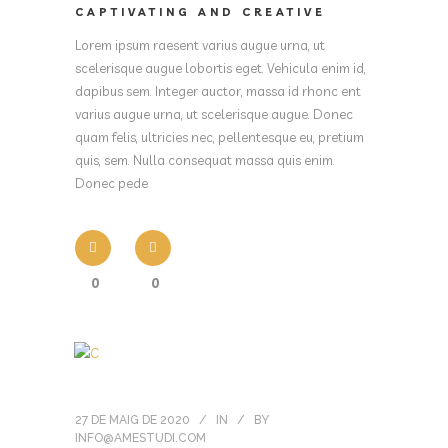
CAPTIVATING AND CREATIVE
Lorem ipsum raesent varius augue urna, ut
scelerisque augue lobortis eget. Vehicula enim id,
dapibus sem. Integer auctor, massa id rhonc ent
varius augue urna, ut scelerisque augue. Donec
quam felis, ultricies nec, pellentesque eu, pretium
quis, sem. Nulla consequat massa quis enim.
Donec pede
0
0
27 DE MAIG DE 2020
IN
BY
INFO@AMESTUDI.COM