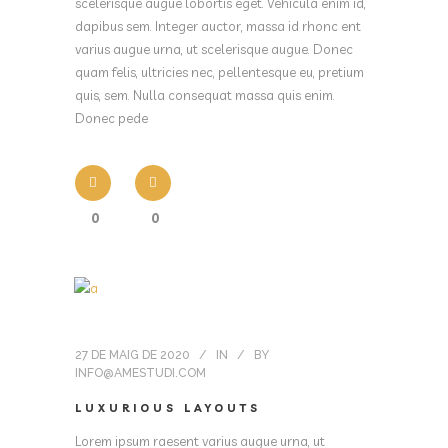
scelerisque augue lobortis eget. Vehicula enim id,
dapibus sem. Integer auctor, massa id rhonc ent
varius augue urna, ut scelerisque augue. Donec
quam felis, ultricies nec, pellentesque eu, pretium
quis, sem. Nulla consequat massa quis enim.
Donec pede
0
0
27 DE MAIG DE 2020
IN
BY
INFO@AMESTUDI.COM
LUXURIOUS LAYOUTS
Lorem ipsum raesent varius augue urna, ut