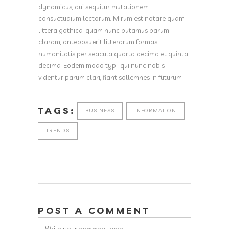
dynamicus, qui sequitur mutationem
consuetudium lectorum. Mirum est notare quam
littera gothica, quam nunc putamus parum
claram, anteposuerit litterarum formas
humanitatis per seacula quarta decima et quinta
decima. Eodem modo typi, qui nunc nobis
videntur parum clari, fiant sollemnes in futurum.
TAGS:
BUSINESS
INFORMATION
TRENDS
POST A COMMENT