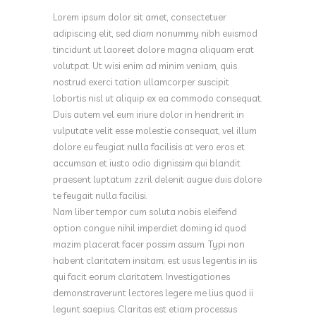
Lorem ipsum dolor sit amet, consectetuer
adipiscing elit, sed diam nonummy nibh euismod
tincidunt ut laoreet dolore magna aliquam erat
volutpat. Ut wisi enim ad minim veniam, quis
nostrud exerci tation ullamcorper suscipit
lobortis nisl ut aliquip ex ea commodo consequat.
Duis autem vel eum iriure dolor in hendrerit in
vulputate velit esse molestie consequat, vel illum
dolore eu feugiat nulla facilisis at vero eros et
accumsan et iusto odio dignissim qui blandit
praesent luptatum zzril delenit augue duis dolore
te feugait nulla facilisi.
Nam liber tempor cum soluta nobis eleifend
option congue nihil imperdiet doming id quod
mazim placerat facer possim assum. Typi non
habent claritatem insitam; est usus legentis in iis
qui facit eorum claritatem. Investigationes
demonstraverunt lectores legere me lius quod ii
legunt saepius. Claritas est etiam processus