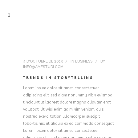
4 D'OCTUBRE DE 2013
IN
BUSINESS
BY
INFO@AMESTUDI.COM
TRENDS IN STORYTELLING
Lorem ipsum dolor sit amet, consectetuer
adipiscing elit, sed diam nonummy nibh euismod
tincidunt ut laoreet dolore magna aliquam erat
volutpat. Ut wisi enim ad minim veniam, quis
nostrud exerci tation ullamcorper suscipit
lobortis nisl ut aliquip ex ea commodo consequat.
Lorem ipsum dolor sit amet, consectetuer
adipiscing elit, sed diam nonummy nibh euismod