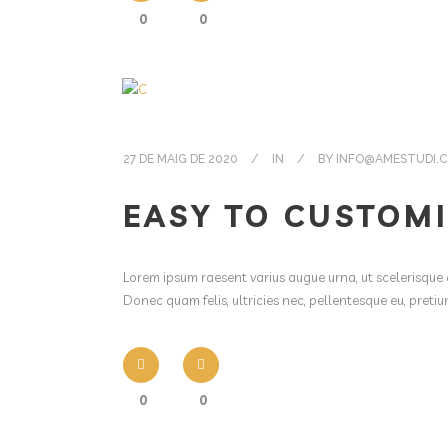
0
0
27 DE MAIG DE 2020
IN
BY
INFO@AMESTUDI.
EASY TO CUSTOM
Lorem ipsum raesent varius augue urna, ut scelerisque 
Donec quam felis, ultricies nec, pellentesque eu, pret
0
0