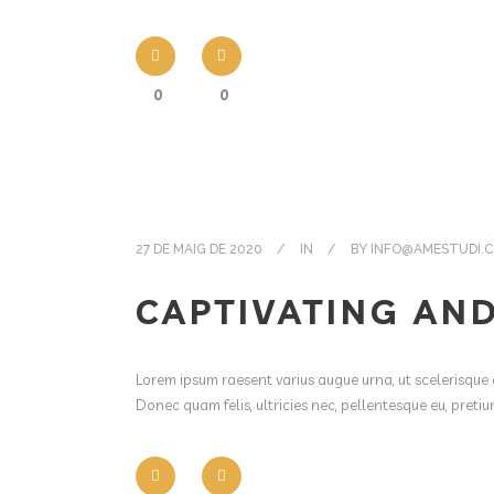
0
0
27 DE MAIG DE 2020
IN
BY
INFO@AMESTUDI.
CAPTIVATING AND
Lorem ipsum raesent varius augue urna, ut scelerisque 
Donec quam felis, ultricies nec, pellentesque eu, pret