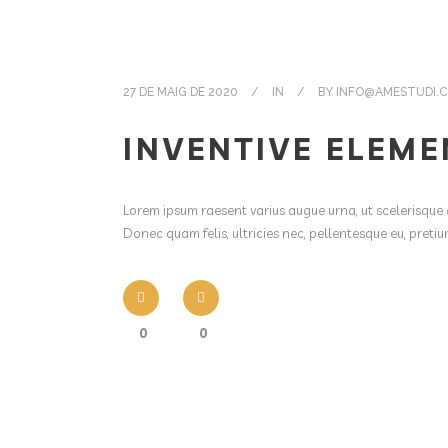
27 DE MAIG DE 2020
IN
BY
INFO@AMESTUDI.
INVENTIVE ELEME
Lorem ipsum raesent varius augue urna, ut scelerisque 
Donec quam felis, ultricies nec, pellentesque eu, pret
0
0