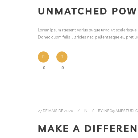
UNMATCHED POW
Lorem ipsum raesent varius augue urna, ut scelerisque 
Donec quam felis, ultricies nec, pellentesque eu, pret
0
0
27 DE MAIG DE 2020
IN
BY
INFO@AMESTUDI.
MAKE A DIFFERE