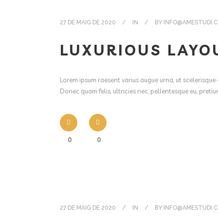
27 DE MAIG DE 2020
IN
BY
INFO@AMESTUDI.
LUXURIOUS LAYO
Lorem ipsum raesent varius augue urna, ut scelerisque 
Donec quam felis, ultricies nec, pellentesque eu, pret
0
0
27 DE MAIG DE 2020
IN
BY
INFO@AMESTUDI.