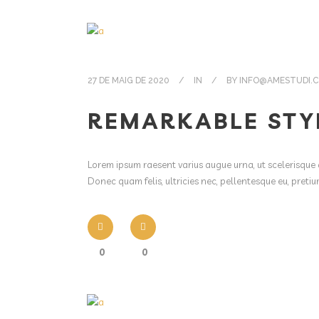
27 DE MAIG DE 2020
IN
BY
INFO@AMESTUDI.
REMARKABLE STY
Lorem ipsum raesent varius augue urna, ut scelerisque 
Donec quam felis, ultricies nec, pellentesque eu, pret
0
0