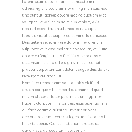
Lorem ipsum dolor sit amet, consectetuer
adipiscing elit, sed diam nonummy nibh euismod
tincidunt ut laoreet dolore magna aliquam erat
volutpat. Ut wisi enim ad minim veniam, quis
nostrud exerci tation ullamcorper suscipit
lobortis nisl ut aliquip ex ea commodo consequat.
Duis autem vel eum iriure dolor in hendrerit in
vulputate velit esse molestie consequat, vel illum
dolore eu feugiat nulla facilisis at vero eros et
accumsan et iusto odio dignissim qui blandit
praesent luptatum zzril delenit augue duis dolore
te feugait nulla facilisi.
Nam liber tempor cum soluta nobis eleifend
option congue nihil imperdiet doming id quod
mazim placerat facer possim assum. Typi non
habent claritatem insitam; est usus legentis in iis
qui facit eorum claritatem. Investigationes
demonstraverunt lectores legere me lius quod ii
legunt saepius. Claritas est etiam processus
dynamicus, qui sequitur mutationem