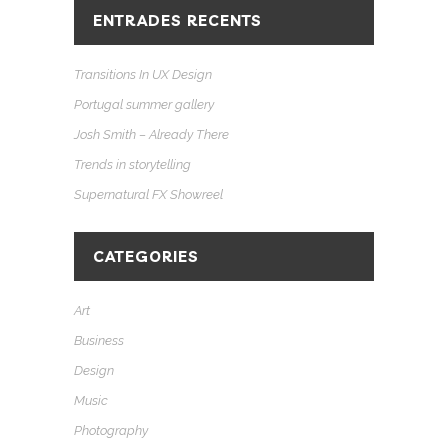
ENTRADES RECENTS
Transitions In UX Design
Portugal summer gallery
Josh Smith – Already There
Trends in storytelling
Supernatural FX Showreel
CATEGORIES
Art
Business
Design
Music
Photography