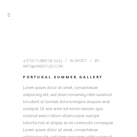
4 D'OCTUBRE DE 2013
IN
SPORT
BY
INFO@AMESTUDI.COM
PORTUGAL SUMMER GALLERY
Lorem ipsum dolor sit amet, consectetuer
adipiscing elit, sed diam nonummy nibh euismod
tincidunt ut laoreet dolore magna aliquam erat
volutpat. Ut wisi enim ad minim veniam, quis
nostrud exerci tation ullamcorper suscipit
lobortis nisl ut aliquip ex ea commodo consequat.
Lorem ipsum dolor sit amet, consectetuer
adipiscing elit, sed diam nonummy nibh euismod